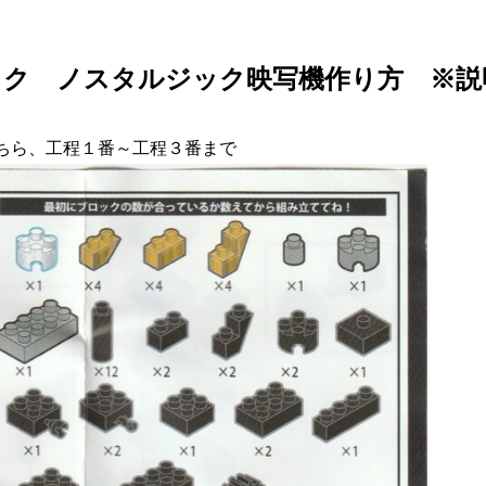
ック ノスタルジック映写機作り方 ※説
ちら、工程１番～工程３番まで