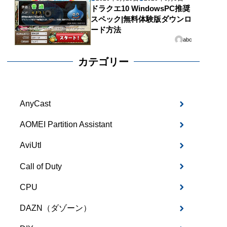
ドラクエ10 WindowsPC推奨
スペック|無料体験版ダウンロ
ード方法
abc
カテゴリー
AnyCast
AOMEI Partition Assistant
AviUtl
Call of Duty
CPU
DAZN（ダゾーン）