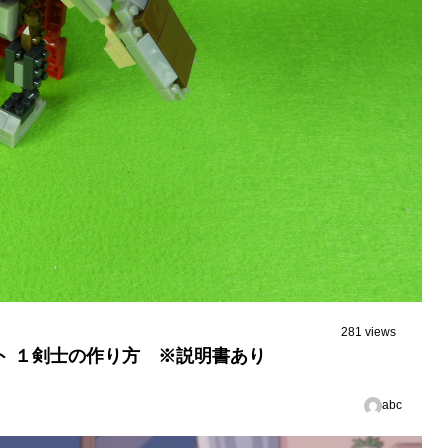
281 views
ト １剣士の作り方 ※説明書あり
abc