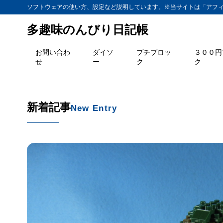
ソフトウェアの使い方、設定など説明しています。※当サイトは「アフ
多趣味のんびり日記帳
お問い合わ
ダイソ
プチブロッ
３００円
せ
ー
ク
ク
新着記事
New Entry