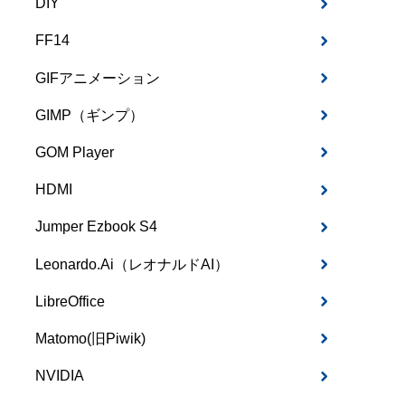
DIY
FF14
GIFアニメーション
GIMP（ギンプ）
GOM Player
HDMI
Jumper Ezbook S4
Leonardo.Ai（レオナルドAI）
LibreOffice
Matomo(旧Piwik)
NVIDIA