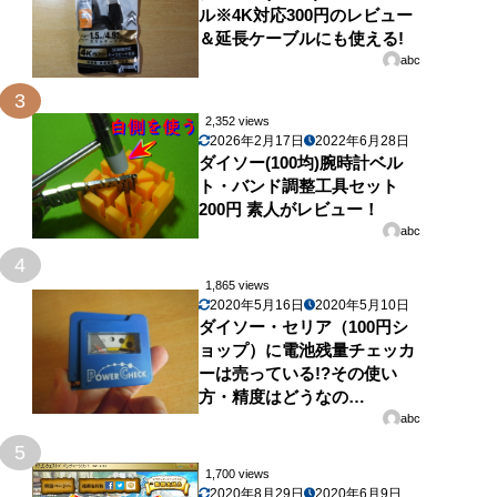
ル※4K対応300円のレビュー
＆延長ケーブルにも使える!
abc
3
2,352 views
2026年2月17日
2022年6月28日
ダイソー(100均)腕時計ベル
ト・バンド調整工具セット
200円 素人がレビュー！
abc
4
1,865 views
2020年5月16日
2020年5月10日
ダイソー・セリア（100円シ
ョップ）に電池残量チェッカ
ーは売っている!?その使い
方・精度はどうなの…
abc
5
1,700 views
2020年8月29日
2020年6月9日