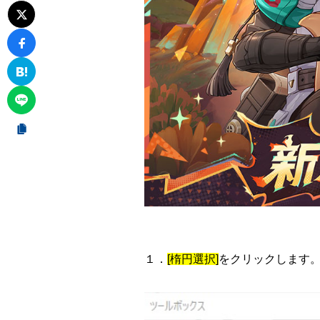
１．
[楕円選択]
をクリックします