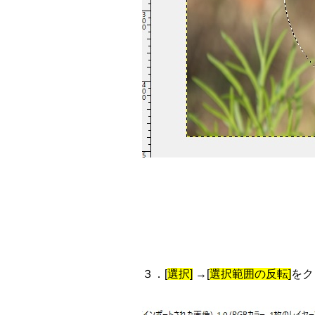
３．[
選択]
→[
選択範囲の反転]
をク