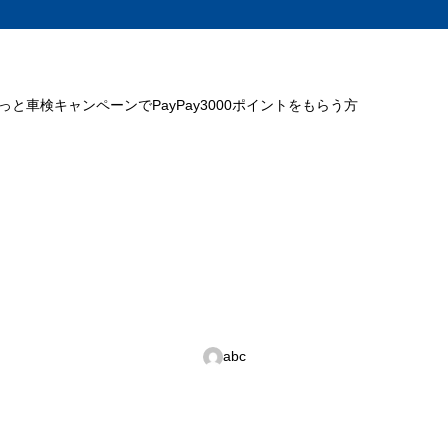
ミっと車検キャンペーンでPayPay3000ポイントをもらう方
abc