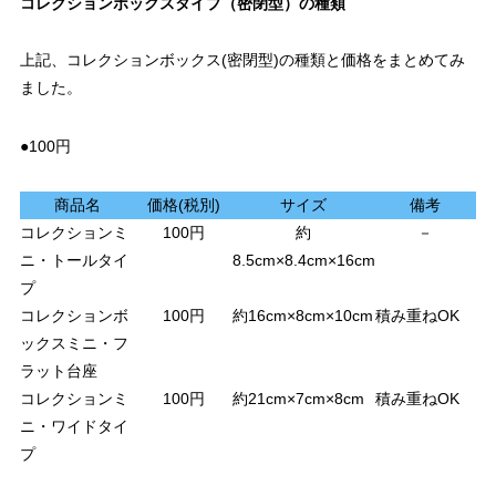
コレクションボックスタイプ（密閉型）の種類
上記、コレクションボックス(密閉型)の種類と価格をまとめてみ
ました。
●100円
商品名
価格(税別)
サイズ
備考
コレクションミ
100円
約
－
ニ・トールタイ
8.5cm×8.4cm×16cm
プ
コレクションボ
100円
約16cm×8cm×10cm
積み重ねOK
ックスミニ・フ
ラット台座
コレクションミ
100円
約21cm×7cm×8cm
積み重ねOK
ニ・ワイドタイ
プ