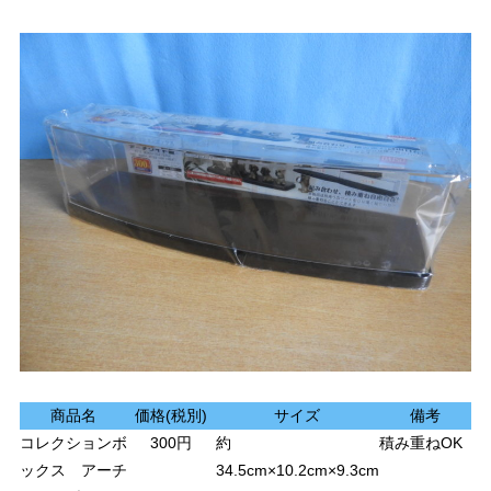
商品名
価格(税別)
サイズ
備考
コレクションボ
300円
約
積み重ねOK
ックス アーチ
34.5cm×10.2cm×9.3cm