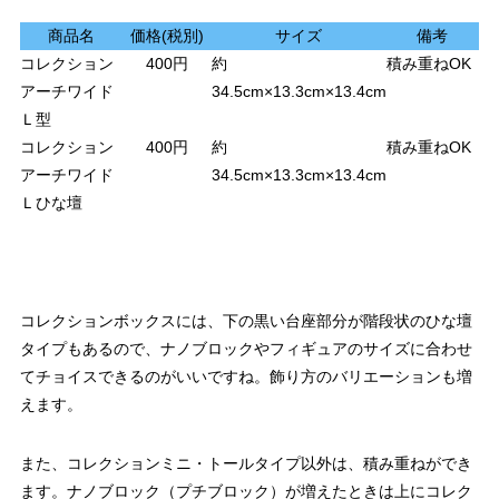
商品名
価格(税別)
サイズ
備考
コレクション
400円
約
積み重ねOK
アーチワイド
34.5cm×13.3cm×13.4cm
Ｌ型
コレクション
400円
約
積み重ねOK
アーチワイド
34.5cm×13.3cm×13.4cm
Ｌひな壇
コレクションボックスには、下の
黒い台座部分が階段状のひな壇
タイプもある
ので、ナノブロックやフィギュアのサイズに合わせ
てチョイスできるのがいいですね。飾り方のバリエーションも増
えます。
また、コレクションミニ・トールタイプ以外は、積み重ねができ
ます。ナノブロック（プチブロック）が増えたときは上にコレク