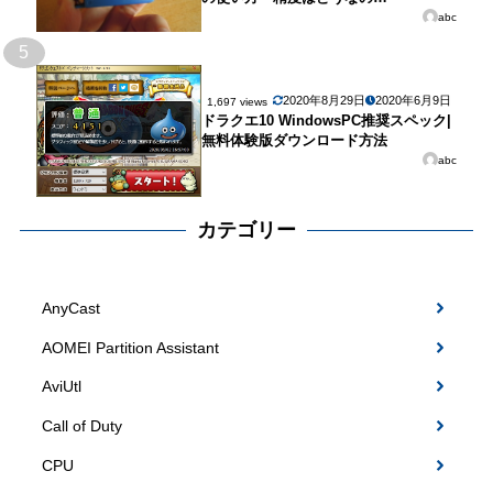
abc
5
2020年8月29日
2020年6月9日
1,697 views
ドラクエ10 WindowsPC推奨スペック|
無料体験版ダウンロード方法
abc
カテゴリー
AnyCast
AOMEI Partition Assistant
AviUtl
Call of Duty
CPU