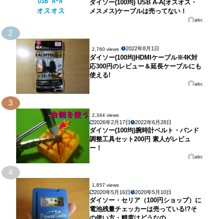
ダイソー(100均) USB A-A(オスオス・
メスメス)ケーブルは売ってない！
abc
2
2022年8月1日
2,760 views
ダイソー(100均)HDMIケーブル※4K対
応300円のレビュー＆延長ケーブルにも
使える!
abc
3
2,344 views
2026年2月17日
2022年6月28日
ダイソー(100均)腕時計ベルト・バンド
調整工具セット200円 素人がレビュ
ー！
abc
4
1,857 views
2020年5月16日
2020年5月10日
ダイソー・セリア（100円ショップ）に
電池残量チェッカーは売っている!?そ
の使い方・精度はどうなの…