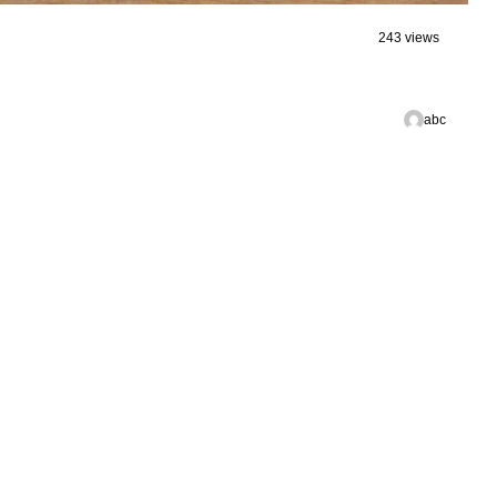
243 views
abc