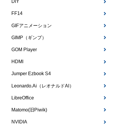
DIY
FF14
GIFアニメーション
GIMP（ギンプ）
GOM Player
HDMI
Jumper Ezbook S4
Leonardo.Ai（レオナルドAI）
LibreOffice
Matomo(旧Piwik)
NVIDIA