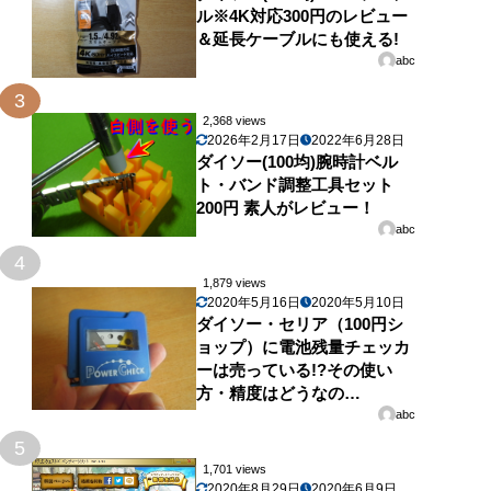
ル※4K対応300円のレビュー
＆延長ケーブルにも使える!
abc
3
2,368 views
2026年2月17日
2022年6月28日
ダイソー(100均)腕時計ベル
ト・バンド調整工具セット
200円 素人がレビュー！
abc
4
1,879 views
2020年5月16日
2020年5月10日
ダイソー・セリア（100円シ
ョップ）に電池残量チェッカ
ーは売っている!?その使い
方・精度はどうなの…
abc
5
1,701 views
2020年8月29日
2020年6月9日