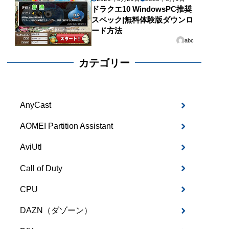
ドラクエ10 WindowsPC推奨
スペック|無料体験版ダウンロ
ード方法
abc
カテゴリー
AnyCast
AOMEI Partition Assistant
AviUtl
Call of Duty
CPU
DAZN（ダゾーン）