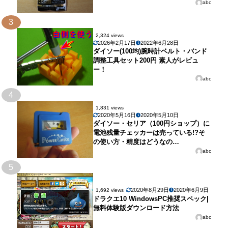
abc
3
2,324 views
2026年2月17日
2022年6月28日
ダイソー(100均)腕時計ベルト・バンド
調整工具セット200円 素人がレビュ
ー！
abc
4
1,831 views
2020年5月16日
2020年5月10日
ダイソー・セリア（100円ショップ）に
電池残量チェッカーは売っている!?そ
の使い方・精度はどうなの…
abc
5
2020年8月29日
2020年6月9日
1,692 views
ドラクエ10 WindowsPC推奨スペック|
無料体験版ダウンロード方法
abc