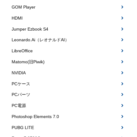
GOM Player
HDMI
Jumper Ezbook S4
Leonardo.Ai（レオナルドAI）
LibreOffice
Matomo(旧Piwik)
NVIDIA
PCケース
PCパーツ
PC電源
Photoshop Elements 7.0
PUBG LITE