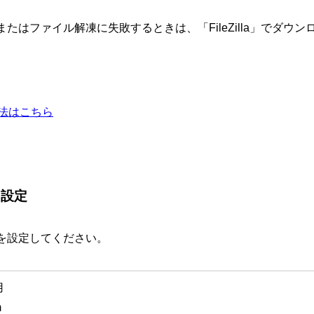
たはファイル解凍に失敗するときは、「FileZilla」でダウ
法はこちら
を設定
を設定してください。
用
m