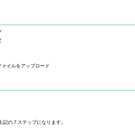
プ
定
ファイルをアップロード
上記の７ステップになります。