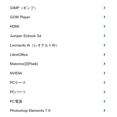
GIMP（ギンプ）
GOM Player
HDMI
Jumper Ezbook S4
Leonardo.Ai（レオナルドAI）
LibreOffice
Matomo(旧Piwik)
NVIDIA
PCケース
PCパーツ
PC電源
Photoshop Elements 7.0