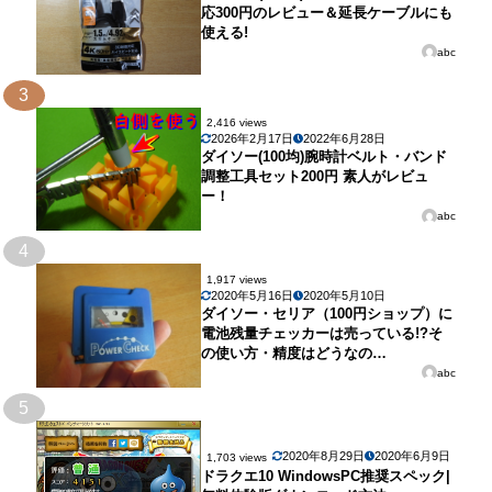
応300円のレビュー＆延長ケーブルにも
使える!
abc
3
2,416 views
2026年2月17日
2022年6月28日
ダイソー(100均)腕時計ベルト・バンド
調整工具セット200円 素人がレビュ
ー！
abc
4
1,917 views
2020年5月16日
2020年5月10日
ダイソー・セリア（100円ショップ）に
電池残量チェッカーは売っている!?そ
の使い方・精度はどうなの…
abc
5
2020年8月29日
2020年6月9日
1,703 views
ドラクエ10 WindowsPC推奨スペック|