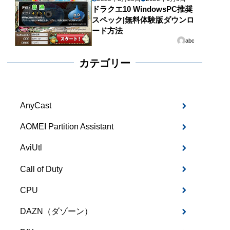
ドラクエ10 WindowsPC推奨
スペック|無料体験版ダウンロ
ード方法
abc
カテゴリー
AnyCast
AOMEI Partition Assistant
AviUtl
Call of Duty
CPU
DAZN（ダゾーン）