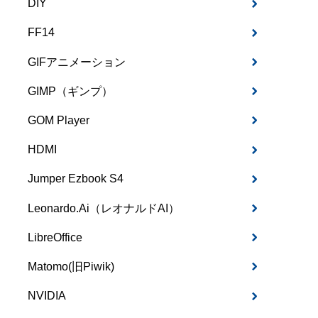
DIY
FF14
GIFアニメーション
GIMP（ギンプ）
GOM Player
HDMI
Jumper Ezbook S4
Leonardo.Ai（レオナルドAI）
LibreOffice
Matomo(旧Piwik)
NVIDIA