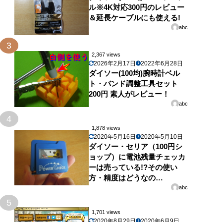
ル※4K対応300円のレビュー
＆延長ケーブルにも使える!
abc
3
2,367 views
2026年2月17日
2022年6月28日
ダイソー(100均)腕時計ベル
ト・バンド調整工具セット
200円 素人がレビュー！
abc
4
1,878 views
2020年5月16日
2020年5月10日
ダイソー・セリア（100円シ
ョップ）に電池残量チェッカ
ーは売っている!?その使い
方・精度はどうなの…
abc
5
1,701 views
2020年8月29日
2020年6月9日