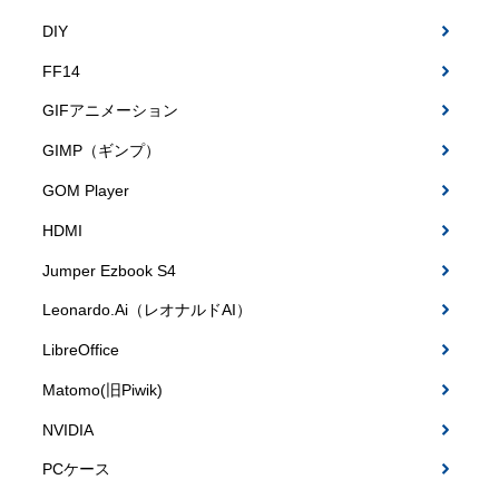
DIY
FF14
GIFアニメーション
GIMP（ギンプ）
GOM Player
HDMI
Jumper Ezbook S4
Leonardo.Ai（レオナルドAI）
LibreOffice
Matomo(旧Piwik)
NVIDIA
PCケース