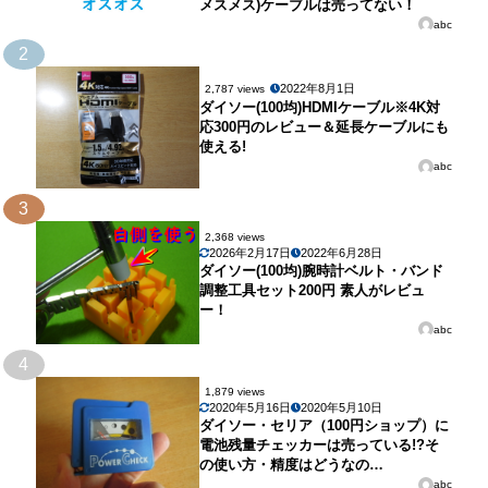
メスメス)ケーブルは売ってない！
abc
2
2022年8月1日
2,787 views
ダイソー(100均)HDMIケーブル※4K対
応300円のレビュー＆延長ケーブルにも
使える!
abc
3
2,368 views
2026年2月17日
2022年6月28日
ダイソー(100均)腕時計ベルト・バンド
調整工具セット200円 素人がレビュ
ー！
abc
4
1,879 views
2020年5月16日
2020年5月10日
ダイソー・セリア（100円ショップ）に
電池残量チェッカーは売っている!?そ
の使い方・精度はどうなの…
abc