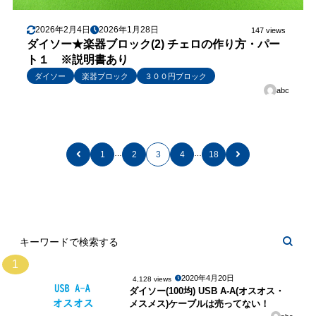
2026年2月4日
2026年1月28日
147 views
ダイソー★楽器ブロック(2) チェロの作り方・パー
ト１ ※説明書あり
ダイソー
楽器ブロック
３００円ブロック
abc
…
…
1
2
3
4
18
1
2020年4月20日
4,128 views
ダイソー(100均) USB A-A(オスオス・
メスメス)ケーブルは売ってない！