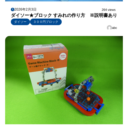
2026年2月3日
264 views
ダイソー★ブロック すみれの作り方 ※説明書あり
ダイソー
３００円ブロック
abc