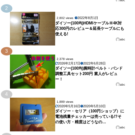
abc
2
2022年8月1日
2,802 views
ダイソー(100均)HDMIケーブル※4K対
応300円のレビュー＆延長ケーブルにも
使える!
abc
3
2,378 views
2026年2月17日
2022年6月28日
ダイソー(100均)腕時計ベルト・バンド
調整工具セット200円 素人がレビュ
ー！
abc
4
1,889 views
2020年5月16日
2020年5月10日
ダイソー・セリア（100円ショップ）に
電池残量チェッカーは売っている!?そ
の使い方・精度はどうなの…
abc