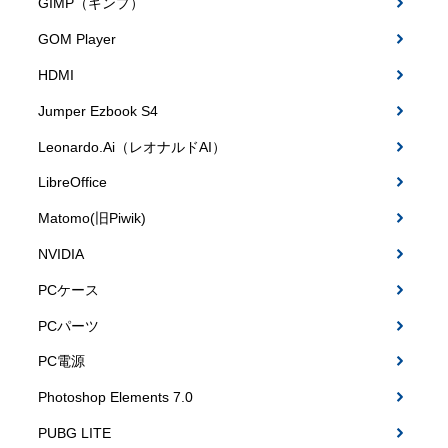
GIMP（ギンプ）
GOM Player
HDMI
Jumper Ezbook S4
Leonardo.Ai（レオナルドAI）
LibreOffice
Matomo(旧Piwik)
NVIDIA
PCケース
PCパーツ
PC電源
Photoshop Elements 7.0
PUBG LITE