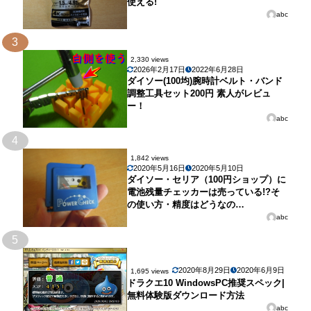
使える!
abc
3
2,330 views
2026年2月17日
2022年6月28日
ダイソー(100均)腕時計ベルト・バンド
調整工具セット200円 素人がレビュ
ー！
abc
4
1,842 views
2020年5月16日
2020年5月10日
ダイソー・セリア（100円ショップ）に
電池残量チェッカーは売っている!?そ
の使い方・精度はどうなの…
abc
5
2020年8月29日
2020年6月9日
1,695 views
ドラクエ10 WindowsPC推奨スペック|
無料体験版ダウンロード方法
abc