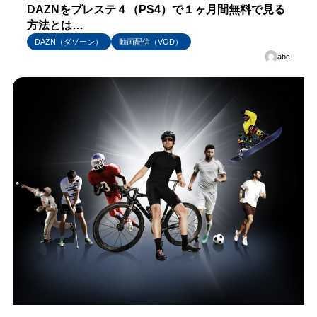
DAZNをプレステ４（PS4）で１ヶ月間無料で見る
方法とは…
DAZN（ダゾーン）
動画配信（VOD）
abc