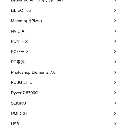
Leonardo.Ai（レオナルドAI）
LibreOffice
Matomo(旧Piwik)
NVIDIA
PCケース
PCパーツ
PC電源
Photoshop Elements 7.0
PUBG LITE
Ryzen7 8700G
SEKIRO
UMIDIGI
USB