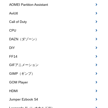
AOMEI Partition Assistant
AviUtl
Call of Duty
CPU
DAZN（ダゾーン）
DIY
FF14
GIFアニメーション
GIMP（ギンプ）
GOM Player
HDMI
Jumper Ezbook S4