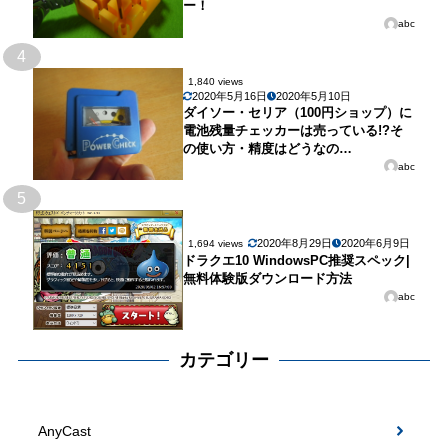
ー！
abc
4
1,840 views
2020年5月16日
2020年5月10日
ダイソー・セリア（100円ショップ）に
電池残量チェッカーは売っている!?そ
の使い方・精度はどうなの…
abc
5
2020年8月29日
2020年6月9日
1,694 views
ドラクエ10 WindowsPC推奨スペック|
無料体験版ダウンロード方法
abc
カテゴリー
AnyCast