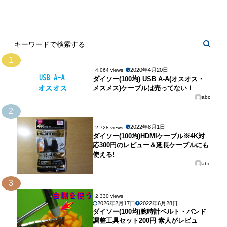
1
2020年4月20日
4,064 views
ダイソー(100均) USB A-A(オスオス・
メスメス)ケーブルは売ってない！
abc
2
2022年8月1日
2,728 views
ダイソー(100均)HDMIケーブル※4K対
応300円のレビュー＆延長ケーブルにも
使える!
abc
3
2,330 views
2026年2月17日
2022年6月28日
ダイソー(100均)腕時計ベルト・バンド
調整工具セット200円 素人がレビュ